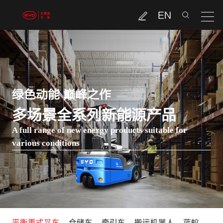
EN
绿色动能 巅峰之作
多场景全系列新能源产品
A full range of new energy products suitable for
various conditions
平衡重式叉车
仓储车
牵引车
搬运机器人
蓝蚁